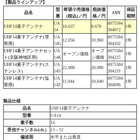
【製品ラインアップ】
型
希望小売価格
税抜価
保証
品名
JAN
番
(税込)／円
格／円
期間
UA
4975584
UHF14素子アンテナ
10,637
9,670
1年
14
304072
UHF14素子アンテナ(雪
UA
4975584
12,056
10,960
1年
害用)
14G
304102
UHF14素子アンテナセッ
UA
オープ
4975584
オープン価格
1年
ト(京阪神地区用)
14K
ン価格
304225
UHF14素子アンテナ(ス
UA
4975584
22,088
20,080
1年
テンレス)
14S
304119
UHF14素子アンテナ(塩
UA
4975584
11,044
10,040
1年
害用)
14Z
304096
製品仕様
品名
UHF14素子アンテナ
型番
UA14
素子数
14
受信チャンネル(ch.)
13～52
偏波面
水平または垂直