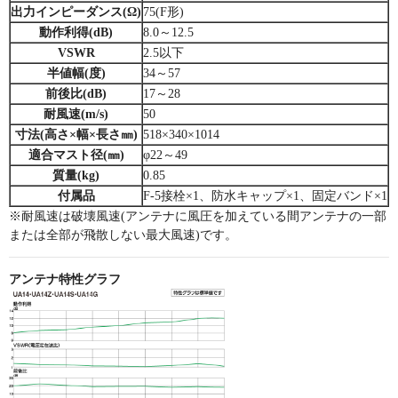
出力インピーダンス(Ω)
75(F形)
動作利得(dB)
8.0～12.5
VSWR
2.5以下
半値幅(度)
34～57
前後比(dB)
17～28
耐風速(m/s)
50
寸法(高さ×幅×長さ㎜)
518×340×1014
適合マスト径(㎜)
φ22～49
質量(kg)
0.85
付属品
F-5接栓×1、防水キャップ×1、固定バンド×1
※耐風速は破壊風速(アンテナに風圧を加えている間アンテナの一部
または全部が飛散しない最大風速)です。
アンテナ特性グラフ