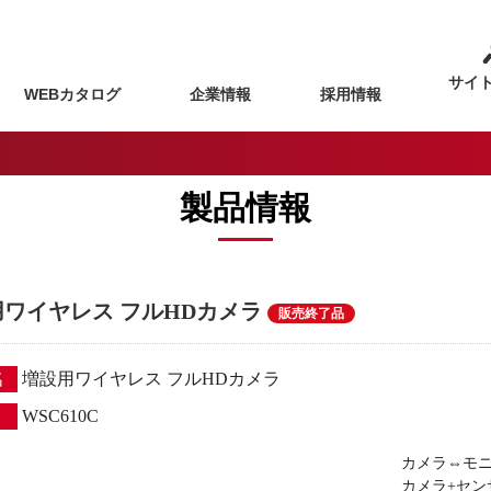
サイ
WEBカタログ
企業情報
採用情報
製品情報
ワイヤレス フルHDカメラ
販売終了品
名
増設用ワイヤレス フルHDカメラ
WSC610C
カメラ⇔モ
カメラ+セ