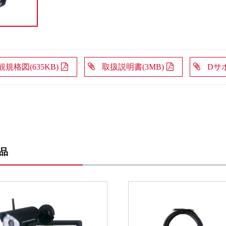
観規格図(635KB)
取扱説明書(3MB)
Dサ
品