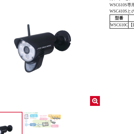
WSC610
WSC410
型番
WSC610C
【