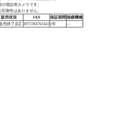
S専用の増設用カメラです。
Sとの互換性はありません。
販売状況
JAN
保証期間
後継機種
販売終了品】
4975584702441
1年
―