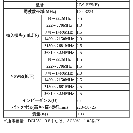
型番
2JW1FFS(B)
周波数帯域(MHz)
10～3224
10～222MHz
0.5
222～770MHz
1.0
770～1489MHz
1.5
挿入損失(dB以下)
1489～2150MHz
2.0
2150～2681MHz
2.5
2681～3224MHz
2.5
10～222MHz
1.5
222～770MHz
1.5
770～1489MHz
2.0
VSWR(以下)
1489～2150MHz
2.5
2150～2681MHz
2.5
2681～3224MHz
2.5
インピーダンス(Ω)
75
パック寸法(高さ×幅×奥行mm)
220×50×25
質量(kg)
0.031
※通電容量：DC15V・0.8または、AC30V・1.0A以下