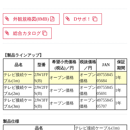
外観規格図(8MB)
Dサポ！
総合カタログ
【製品ラインアップ】
希望小売価格
税抜価格
保証
品名
型番
JAN
(税込)／円
／円
期間
テレビ接続ケー
2JW1FF
オープン
49755845
オープン価格
1年
ブル(1m)
S(B)
価格
05684
テレビ接続ケー
2JW2FF
オープン
49755845
オープン価格
1年
ブル(2m)
S(B)
価格
05691
テレビ接続ケー
2JW3FF
オープン
49755845
オープン価格
1年
ブル(3m)
S(B)
価格
05707
製品仕様
品名
テレビ接続ケーブル(1m)