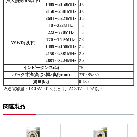
挿入損失(dB以下)
1489～2150MHz
3.0
2150～2681MHz
3.0
2681～3224MHz
3.5
10～222MHz
1.5
222～770MHz
1.5
770～1489MHz
2.0
VSWR(以下)
1489～2150MHz
2.5
2150～2681MHz
2.5
2681～3224MHz
2.5
インピーダンス(Ω)
75
パック寸法(高さ×幅×奥行mm)
220×85×50
質量(kg)
0.180
※通電容量：DC15V・0.8または、AC30V・1.0A以下
関連製品