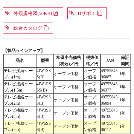
外観規格図(56KB)
Dサポ！
総合カタログ
【製品ラインアップ】
希望小売価格
税抜価
保証
品名
型番
JAN
(税込)／円
格／円
期間
テレビ接続ケー
4JW1SS
オープ
49755845
オープン価格
1年
ブル(1m)
S(B)
ン価格
06087
テレビ接続ケー
4JW1RS
オープ
49755845
オープン価格
1年
ブル(1.5m)
SS(B)
ン価格
06377
テレビ接続ケー
4JW2SS
オープ
49755845
オープン価格
1年
ブル(2m)
S(B)
ン価格
06094
テレビ接続ケー
4JW3SS
オープ
49755845
オープン価格
1年
ブル(3m)
S(B)
ン価格
06100
テレビ接続ケー
4JW5SS
オープ
49755845
オープン価格
1年
ブル(5m)
S(B)
ン価格
06117