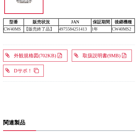
型番
販売状況
JAN
保証期間
後継機種
CW40MS
【販売終了品】
4975584251413
1年
CW40MS2
外観規格図(702KB)
取扱説明書(9MB)
Dサポ！
関連製品