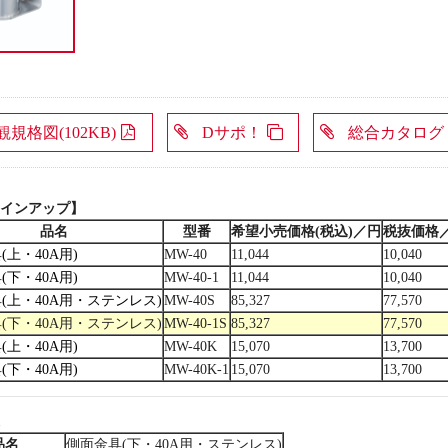
観規格図(102KB)
Dサポ！
総合カタログ
インアップ】
品名
型番
希望小売価格(税込)／円
税抜価格
(上・40A用)
MW-40
11,044
10,040
(下・40A用)
MW-40-1
11,044
10,040
(上・40A用・ステンレス)
MW-40S
85,327
77,570
(下・40A用・ステンレス)
MW-40-1S
85,327
77,570
(上・40A用)
MW-40K
15,070
13,700
(下・40A用)
MW-40K-1
15,070
13,700
品名
側面金具(下・40A用・ステンレス)