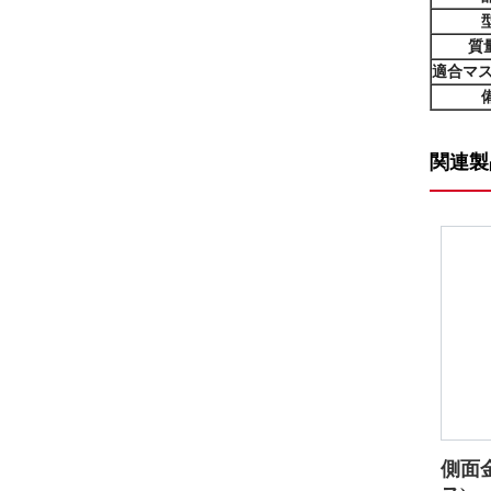
質量
適合マス
関連製
側面