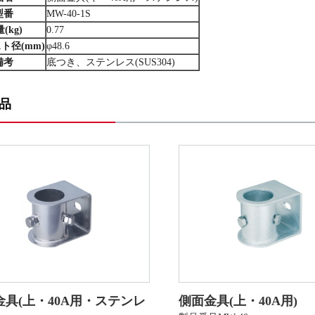
型番
MW-40-1S
(kg)
0.77
ト径(mm)
φ48.6
備考
底つき、ステンレス(SUS304)
品
金具(上・40A用・ステンレ
側面金具(上・40A用)