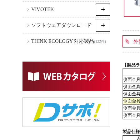
VIVOTEK
ソフトウェアダウンロード
THINK ECOLOGY 対応製品
外
(122件)
【製品ラ
側面金具
側面金具
側面金具
側面金具
側面金具
側面金具
製品仕様