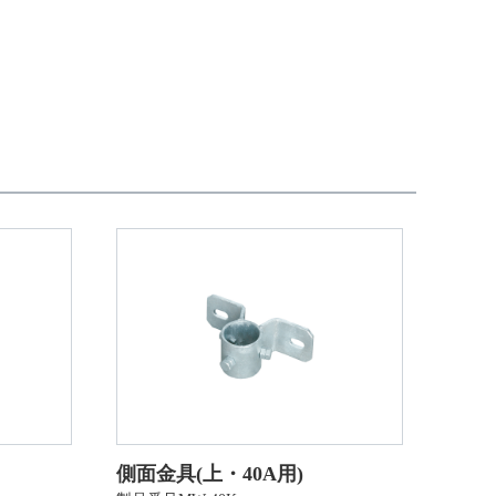
側面金具(上・40A用)