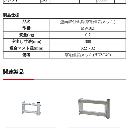
ンレス)
20S
03508
製品仕様
品名
壁面取付金具(溶融亜鉛メッキ)
型番
MW10Z
質量(kg)
0.7
突出し寸法(mm)
300
適合マスト径(mm)
φ22～32
備考
溶融亜鉛メッキ(HDZT49)
関連製品