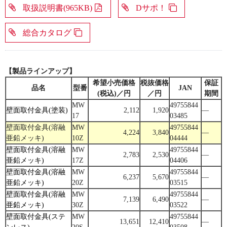
取扱説明書(965KB)
Dサポ！
総合カタログ
【製品ラインアップ】
希望小売価格
税抜価格
保証
品名
型番
JAN
(税込)／円
／円
期間
MW
49755844
壁面取付金具(塗装)
2,112
1,920
―
17
03485
壁面取付金具(溶融
MW
49755844
4,224
3,840
―
亜鉛メッキ)
10Z
04444
壁面取付金具(溶融
MW
49755844
2,783
2,530
―
亜鉛メッキ)
17Z
04406
壁面取付金具(溶融
MW
49755844
6,237
5,670
―
亜鉛メッキ)
20Z
03515
壁面取付金具(溶融
MW
49755844
7,139
6,490
―
亜鉛メッキ)
30Z
03522
壁面取付金具(ステ
MW
49755844
13,651
12,410
―