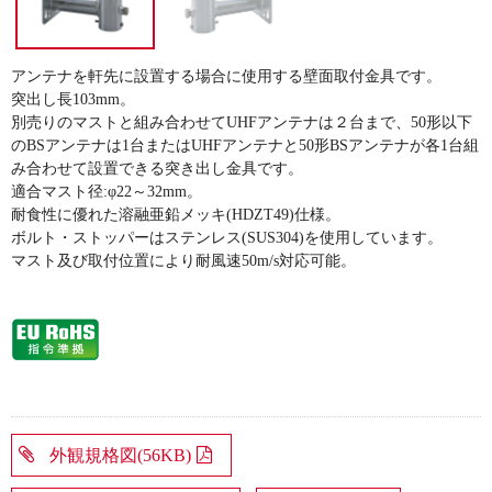
アンテナを軒先に設置する場合に使用する壁面取付金具です。
突出し長103mm。
別売りのマストと組み合わせてUHFアンテナは２台まで、50形以下
のBSアンテナは1台またはUHFアンテナと50形BSアンテナが各1台組
み合わせて設置できる突き出し金具です。
適合マスト径:φ22～32mm。
耐食性に優れた溶融亜鉛メッキ(HDZT49)仕様。
ボルト・ストッパーはステンレス(SUS304)を使用しています。
マスト及び取付位置により耐風速50m/s対応可能。
外観規格図(56KB)