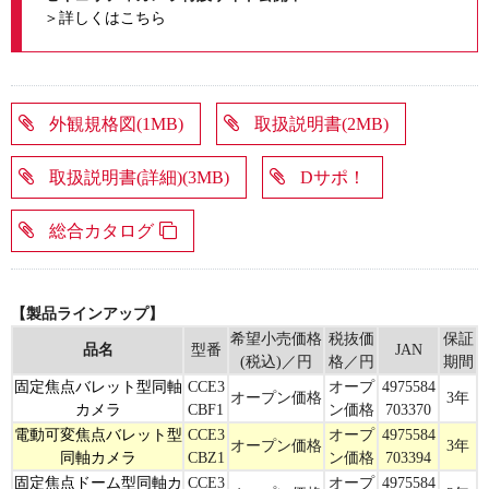
＞詳しくはこちら
外観規格図(1MB)
取扱説明書(2MB)
取扱説明書(詳細)(3MB)
Dサポ！
総合カタログ
【製品ラインアップ】
希望小売価格
税抜価
保証
品名
型番
JAN
(税込)／円
格／円
期間
固定焦点バレット型同軸
CCE3
オープ
4975584
オープン価格
3年
カメラ
CBF1
ン価格
703370
電動可変焦点バレット型
CCE3
オープ
4975584
オープン価格
3年
同軸カメラ
CBZ1
ン価格
703394
固定焦点ドーム型同軸カ
CCE3
オープ
4975584