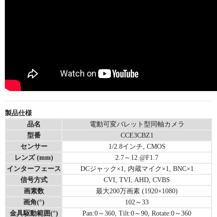
製品仕様
品名
電動可変バレット型同軸カメラ
型番
CCE3CBZ1
センサー
1/2.8インチ, CMOS
レンズ (mm)
2.7～12 @F1.7
インターフェース
DCジャック×1, 内蔵マイク×1, BNC×1
信号方式
CVI, TVI, AHD, CVBS
画素数
最大200万画素 (1920×1080)
画角(°)
102～33
金具駆動範囲(°)
Pan:0～360, Tilt:0～90, Rotate:0～360