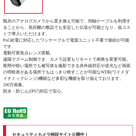
既存のアナログカメラから置き換え可能で、同軸ケーブルを利用す
ることから、長距離の敷設でも安定した伝送が可能となり、低コス
トで導入いただけます。
PoC給電に対応したワンケーブルで電源ユニット不要で接続が可能
です。
電動可変焦点レンズ搭載。
遠隔でズーム制御でき、カメラ設置もリモートで画角を変更可能。
夜間や暗い場所でも被写体を撮影できる赤外線対応や逆光など画面
の明暗差がある場所でもはっきり映すことが可能なWDR(ワイドダ
イナミックレンジ)機能など多彩な機能を取り揃えております。
200万画素。
防水・防じん(IP67)対応で安心。
セキュリティカメラ特設サイト公開中！