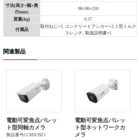
寸法(高さ×幅×奥
90×90×210
行mm)
質量(kg)
0.57
取付ねじ×3, コンクリートアンカー×3, L型トルク
付属品
スレンチ, 取扱説明書×1
関連製品
電動可変焦点バレッ
電動可変焦点バレッ
ト型同軸カメラ
ト型ネットワークカ
メラ
製品番号CCM3CBZ1