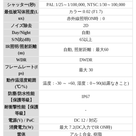
シャッター(秒)
PAL:1/25～1/100,000, NTSC:1/30～100,000
カラー:0.02 (F1.7)
最低被写体照度(L
ux)
赤外線照明ON時：0
ノイズ除去
2D
Day/Night
自動
S/N比(dB)
65以上
IR照明/照射距離
自動, 照射距離：最大60
(m)
WDR
DWDR
フレームレート(f
最大 30
ps)
動作温湿度範囲
温度：-30 ～ +60, 湿度：0～90(結露なきこと)
(℃/%)
防塵/防水性能
IP67
【保護等級】
耐衝撃性能【保護
-
等級】
電源(V) / PoC
DC 12 / 対応
消費電力(W)
最大 7.2(DC入力でIR ON時)
筐体
アルミ合金, 樹脂