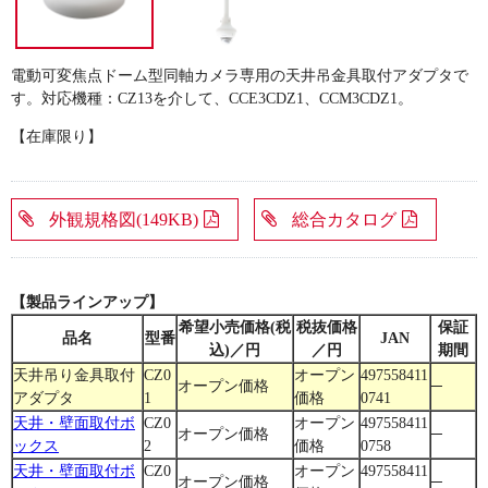
電動可変焦点ドーム型同軸カメラ専用の天井吊金具取付アダプタで
す。対応機種：CZ13を介して、CCE3CDZ1、CCM3CDZ1。
【在庫限り】
外観規格図(149KB)
総合カタログ
【製品ラインアップ】
希望小売価格(税
税抜価格
保証
品名
型番
JAN
込)／円
／円
期間
天井吊り金具取付
CZ0
オープン
497558411
オープン価格
─
アダプタ
1
価格
0741
天井・壁面取付ボ
CZ0
オープン
497558411
オープン価格
─
ックス
2
価格
0758
天井・壁面取付ボ
CZ0
オープン
497558411
オープン価格
─