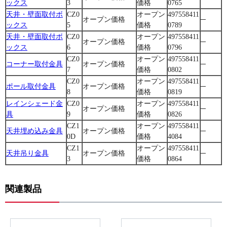
ックス
3
価格
0765
天井・壁面取付ボ
CZ0
オープン
497558411
オープン価格
─
ックス
5
価格
0789
天井・壁面取付ボ
CZ0
オープン
497558411
オープン価格
─
ックス
6
価格
0796
CZ0
オープン
497558411
コーナー取付金具
オープン価格
─
7
価格
0802
CZ0
オープン
497558411
ポール取付金具
オープン価格
─
8
価格
0819
レインシェード金
CZ0
オープン
497558411
オープン価格
─
具
9
価格
0826
CZ1
オープン
497558411
天井埋め込み金具
オープン価格
─
0D
価格
4084
CZ1
オープン
497558411
天井吊り金具
オープン価格
─
3
価格
0864
関連製品