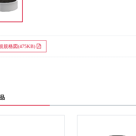
観規格図(475KB)
品