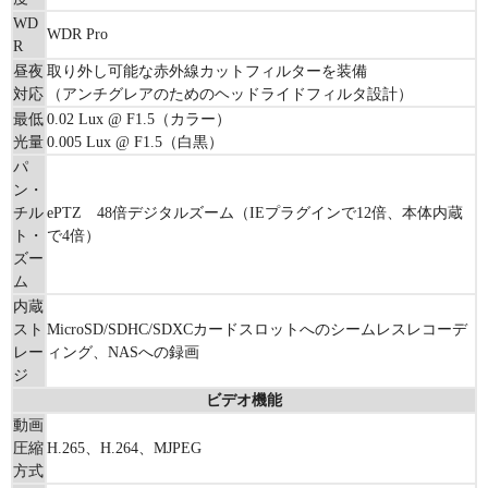
WD
WDR Pro
R
昼夜
取り外し可能な赤外線カットフィルターを装備
対応
（アンチグレアのためのヘッドライドフィルタ設計）
最低
0.02 Lux @ F1.5（カラー）
光量
0.005 Lux @ F1.5（白黒）
パ
ン・
チル
ePTZ 48倍デジタルズーム（IEプラグインで12倍、本体内蔵
ト・
で4倍）
ズー
ム
内蔵
スト
MicroSD/SDHC/SDXCカードスロットへのシームレスレコーデ
レー
ィング、NASへの録画
ジ
ビデオ機能
動画
圧縮
H.265、H.264、MJPEG
方式