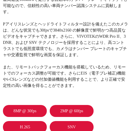
可能なので、信頼性の高い車両ナンバー認識システムに貢献しま
す。
Pアイリスレンズとヘッドライトフィルター設計を備えたこのカメラ
は、どんな状況でも30fpsで3840x2160 の解像度で鮮明かつ高品質な
ビデオをキャプチャできます。さらに、VIVOTEKのWDR Pro II、3
DNR、および SNV テクノロジーを採用することにより、高コント
ラストでも低照度環境でも、カメラはナンバー プレートのキャプチ
ャや交通監視で鮮明な画質を保証します。
また、リモートバックフォーカス機能を搭載しているため、リモー
トでのフォーカス調整が可能です。さらにEIS（電子ブレ補正)機能
やi-CSレンズなどの付加価値機能を利用することで、より正確で安
定性の高い画像を得ることができます。
8MP @ 30fps
2MP @ 60fps
H.265
SNV