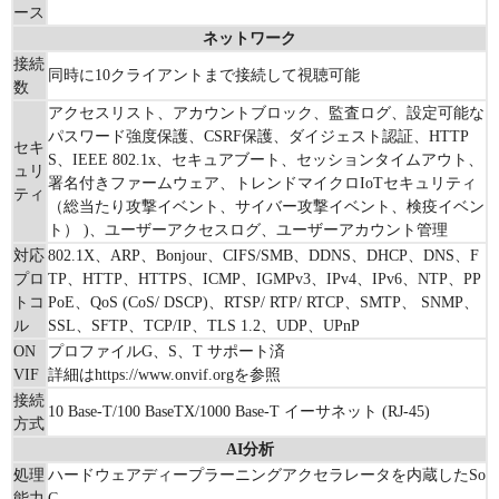
ース
ネットワーク
接続
同時に10クライアントまで接続して視聴可能
数
アクセスリスト、アカウントブロック、監査ログ、設定可能な
パスワード強度保護、CSRF保護、ダイジェスト認証、HTTP
セキ
S、IEEE 802.1x、セキュアブート、セッションタイムアウト、
ュリ
署名付きファームウェア、トレンドマイクロIoTセキュリティ
ティ
（総当たり攻撃イベント、サイバー攻撃イベント、検疫イベン
ト） )、ユーザーアクセスログ、ユーザーアカウント管理
対応
802.1X、ARP、Bonjour、CIFS/SMB、DDNS、DHCP、DNS、F
プロ
TP、HTTP、HTTPS、ICMP、IGMPv3、IPv4、IPv6、NTP、PP
トコ
PoE、QoS (CoS/ DSCP)、RTSP/ RTP/ RTCP、SMTP、 SNMP、
ル
SSL、SFTP、TCP/IP、TLS 1.2、UDP、UPnP
ON
プロファイルG、S、T サポート済
VIF
詳細はhttps://www.onvif.orgを参照
接続
10 Base-T/100 BaseTX/1000 Base-T イーサネット (RJ-45)
方式
AI分析
処理
ハードウェアディープラーニングアクセラレータを内蔵したSo
能力
C