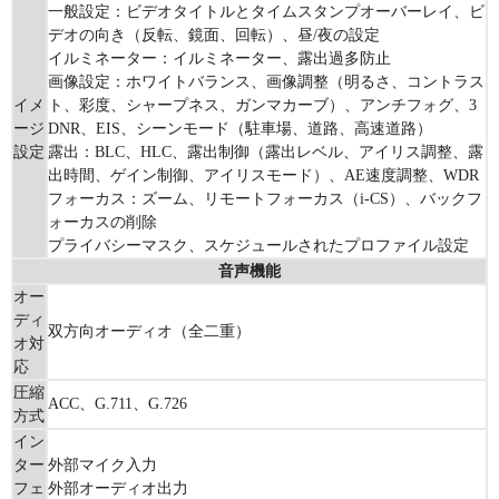
一般設定：ビデオタイトルとタイムスタンプオーバーレイ、ビ
デオの向き（反転、鏡面、回転）、昼/夜の設定
イルミネーター：イルミネーター、露出過多防止
画像設定：ホワイトバランス、画像調整（明るさ、コントラス
イメ
ト、彩度、シャープネス、ガンマカーブ）、アンチフォグ、3
ージ
DNR、EIS、シーンモード（駐車場、道路、高速道路）
設定
露出：BLC、HLC、露出制御（露出レベル、アイリス調整、露
出時間、ゲイン制御、アイリスモード）、AE速度調整、WDR
フォーカス：ズーム、リモートフォーカス（i-CS）、バックフ
ォーカスの削除
プライバシーマスク、スケジュールされたプロファイル設定
音声機能
オー
ディ
双方向オーディオ（全二重）
オ対
応
圧縮
ACC、G.711、G.726
方式
イン
ター
外部マイク入力
フェ
外部オーディオ出力