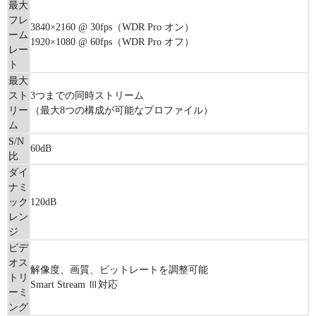
最大
フレ
3840×2160 @ 30fps（WDR Pro オン）
ーム
1920×1080 @ 60fps（WDR Pro オフ）
レー
ト
最大
スト
3つまでの同時ストリーム
リー
（最大8つの構成が可能なプロファイル）
ム
S/N
60dB
比
ダイ
ナミ
ック
120dB
レン
ジ
ビデ
オス
解像度、画質、ビットレートを調整可能
トリ
Smart Stream Ⅲ対応
ーミ
ング