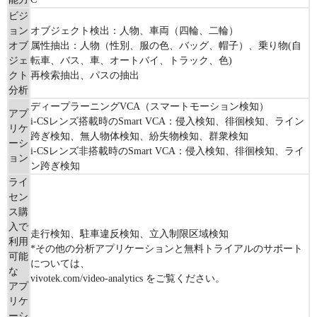
ビジ
ョン
オブジェクト検出：人物、車両（四輪、二輪）
オブ
属性抽出：人物（性別、服の色、バッグ、帽子）、乗り物(自
ジェ
転車、バス、車、オートバイ、トラック、色)
クト
再検索抽出、パスの抽出
分析
ディープラーニングVCA（スマートモーション検知）
アプ
i-CSレンズ搭載時のSmart VCA：侵入検知、徘徊検知、ライン
リケ
跨ぎ検知、無人物体検知、紛失物検知、群衆検知
ーシ
i-CSレンズ非搭載時のSmart VCA：侵入検知、徘徊検知、ライ
ョン
ン跨ぎ検知
ライ
セン
ス購
入で
走行検知、駐車違反検知、立入制限区域検知
利用
*その他の分析アプリケーションと無料トライアルのサポート
可能
については、
な
vivotek.com/video-analytics をご覧ください。
アプ
リケ
ーシ