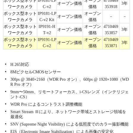
ボックス型ネット
IP9181-LP
オープン
4710469
オープン価格
3年
ワークカメラ
C-v2
価格
353918
ボックス型ネット
IP9181-LP
オープン
オープン価格
－
－
ワークカメラ
C-v2 Kit
価格
ボックス型ネット
IP9191-H
オープン
4710469
オープン価格
3年
ワークカメラ
T-v2
価格
353857
ボックス型ネット
IP9191-LP
オープン
4710469
オープン価格
3年
ワークカメラ
C-v2
価格
353871
H.265対応
8MピクセルCMOSセンサー
30fps @ 3840×2160（WDR Pro オン）、60fps @ 1920×1080（WD
R Pro オフ）
9mm〜50mm、リモートフォーカス、i-CSレンズ（インテリジェ
ント-CS）
WDR Pro によるコントラスト調整機能
Smart Stream Ⅲにより、ネットワーク帯域とストレージ領域を
最適化
SNV (Supreme Night Visibility) による低照度でのカラー撮影機能
EIS（Electronic Image Stabilization）による画像の安定化