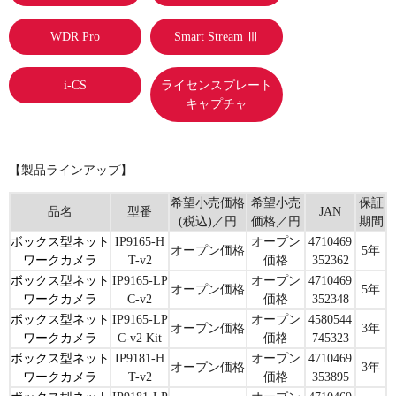
WDR Pro
Smart Stream Ⅲ
i-CS
ライセンスプレート
キャプチャ
【製品ラインアップ】
希望小売価格
希望小売
保証
品名
型番
JAN
(税込)／円
価格／円
期間
ボックス型ネット
IP9165-H
オープン
4710469
オープン価格
5年
ワークカメラ
T-v2
価格
352362
ボックス型ネット
IP9165-LP
オープン
4710469
オープン価格
5年
ワークカメラ
C-v2
価格
352348
ボックス型ネット
IP9165-LP
オープン
4580544
オープン価格
3年
ワークカメラ
C-v2 Kit
価格
745323
ボックス型ネット
IP9181-H
オープン
4710469
オープン価格
3年
ワークカメラ
T-v2
価格
353895