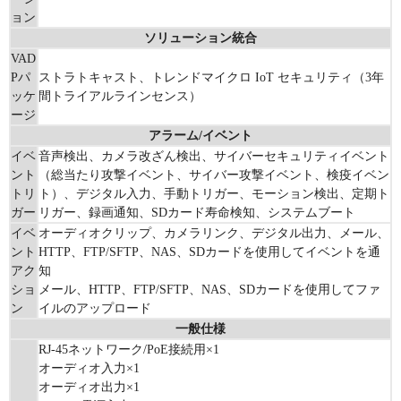
ョン
ソリューション統合
VAD
Pパ
ストラトキャスト、トレンドマイクロ IoT セキュリティ（3年
ッケ
間トライアルラインセンス）
ージ
アラーム/イベント
イベ
音声検出、カメラ改ざん検出、サイバーセキュリティイベント
ント
（総当たり攻撃イベント、サイバー攻撃イベント、検疫イベン
トリ
ト）、デジタル入力、手動トリガー、モーション検出、定期ト
ガー
リガー、録画通知、SDカード寿命検知、システムブート
イベ
オーディオクリップ、カメラリンク、デジタル出力、メール、
ント
HTTP、FTP/SFTP、NAS、SDカードを使用してイベントを通
アク
知
ショ
メール、HTTP、FTP/SFTP、NAS、SDカードを使用してファ
ン
イルのアップロード
一般仕様
RJ-45ネットワーク/PoE接続用×1
オーディオ入力×1
オーディオ出力×1