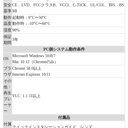
安全
CE、LVD、FCCクラスB、VCCI、C-TICK、UL/CUL、BIS、BS
基準
MI
動作
起動時：0°C〜50°C
温度
動作時：-10°C〜60°C
湿度
90%
保証
3年
期間
PC側システム動作条件
Microsoft Windows 10/8/7
OS
Mac 10.12（Chromeのみ）
ブラ
Chrome 58.0以上
ウザ
Internet Explorer 10/11
その
他・
再生
VLC: 1.1.11以上
プレ
ーヤ
ー
付属品
付属
クイックインスタレーションガイド、レンズ