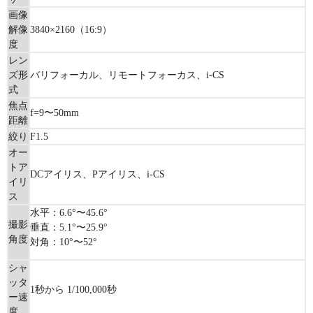
画像
解像
3840×2160（16:9）
度
レン
ズ形
バリフォーカル、リモートフォーカス、i-CS
式
焦点
f=9〜50mm
距離
絞り
F1.5
オー
トア
DCアイリス、Pアイリス、i-CS
イリ
ス
水平：6.6°〜45.6°
撮影
垂直：5.1°〜25.9°
角度
対角：10°〜52°
シャ
ッタ
1秒から 1/100,000秒
ー速
度