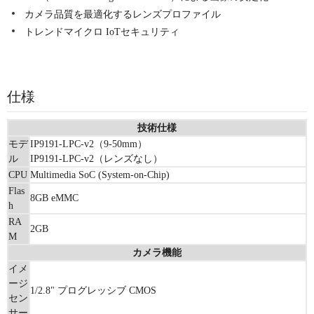
カメラ品質を最適化するレンズプロファイル
トレンドマイクロ IoTセキュリティ
仕様
技術仕様
モデ
IP9191-LPC-v2（9-50mm）
ル
IP9191-LPC-v2（レンズなし）
CPU
Multimedia SoC (System-on-Chip)
Flas
8GB eMMC
h
RA
2GB
M
カメラ機能
イメ
ージ
1/2.8" プログレッシブ CMOS
セン
サー