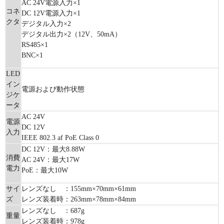
AC 24V電源入力×1
コネ
DC 12V電源入力×1
クタ
デジタル入力×2
デジタル出力×2（12V、50mA）
RS485×1
BNC×1
LED
イン
電源および動作状態
ジケ
ータ
AC 24V
電源
DC 12V
入力
IEEE 802.3 af PoE Class 0
DC 12V：最大8.88W
消費
AC 24V：最大17W
電力
PoE：最大10W
サイ
レンズなし ：155mm×70mm×61mm
ズ
レンズ装着時：263mm×78mm×84mm
レンズなし ：687g
重量
レンズ装着時：978g