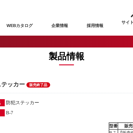
サイ
WEBカタログ
企業情報
採用情報
製品情報
ステッカー
販売終了品
名
防犯ステッカー
B-7
型番
販売
B-7
【販売