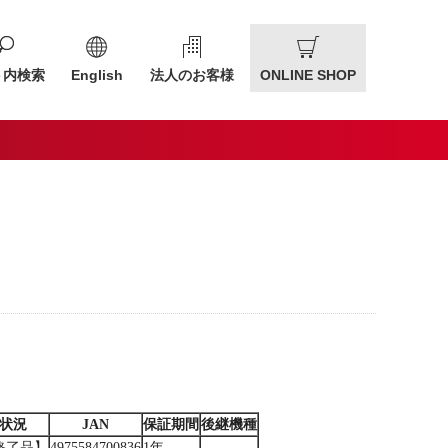
ト内検索
English
法人のお客様
ONLINE SHOP
状況
JAN
保証期間
後継機種
終了品】
4975584700836
1年
―