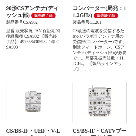
90形CSアンテナ(ディ
コンバーター(局発：1
ッシュ部)
1.2GHz)
販売終了品
販売終了品
製品番号CSA902
製品番号CL201
型番 販売状況 JAN 保証期間
CS放送の電波を受信するた
後継機種 CSA902 【販売終
めのパラボラアンテナ用の
了品】 4975584305932 1年 C
受信部(コンバーター)です。
SA903
別途フィードホーン、CSア
ンテナ(ディッシュ部)が必要
です。局部発振周波数：11.
2GHz。 【製品ラインアッ
プ】 ...
CS/BS-IF・UHF・V-L
CS/BS-IF・CATVブー