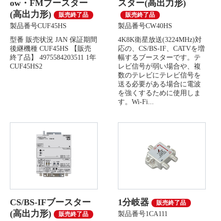
ow・FMブースター
スター(高出力形)
(高出力形)
販売終了品
販売終了品
製品番号CUF45HS
製品番号CW40HS
型番 販売状況 JAN 保証期間
4K8K衛星放送(3224MHz)対
後継機種 CUF45HS 【販売
応の、CS/BS-IF、CATVを増
終了品】 4975584203511 1年
幅するブースターです。テ
CUF45HS2
レビ信号が弱い場合や、複
数のテレビにテレビ信号を
送る必要がある場合に電波
を強くするために使用しま
す。Wi-Fi...
CS/BS-IFブースター
1分岐器
販売終了品
(高出力形)
製品番号1CA111
販売終了品