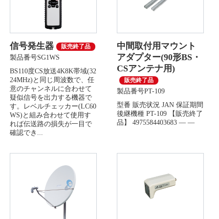
信号発生器
中間取付用マウント
販売終了品
アダプター(90形BS・
製品番号SG1WS
CSアンテナ用)
BS110度CS放送4K8K帯域(32
24MHz)と同じ周波数で、任
販売終了品
意のチャンネルに合わせて
製品番号PT-109
疑似信号を出力する機器で
型番 販売状況 JAN 保証期間
す。レベルチェッカー(LC60
後継機種 PT-109 【販売終了
WS)と組み合わせて使用す
品】 4975584403683 ― ―
れば伝送路の損失が一目で
確認でき...