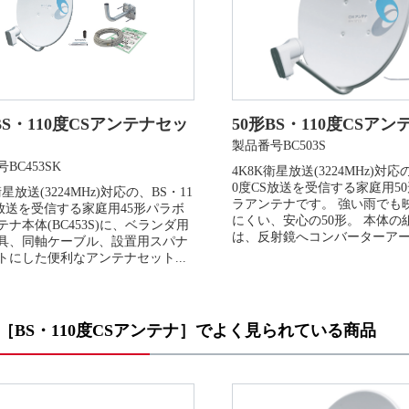
BS・110度CSアンテナセッ
50形BS・110度CSアン
製品番号BC503S
BC453SK
4K8K衛星放送(3224MHz)対応
0度CS放送を受信する家庭用5
衛星放送(3224MHz)対応の、BS・11
ラアンテナです。 強い雨でも
S放送を受信する家庭用45形パラボ
にくい、安心の50形。 本体の
ナ本体(BC453S)に、ベランダ用
は、反射鏡へコンバーターアーム
具、同軸ケーブル、設置用スパナ
トにした便利なアンテナセット...
［BS・110度CSアンテナ］でよく見られている商品