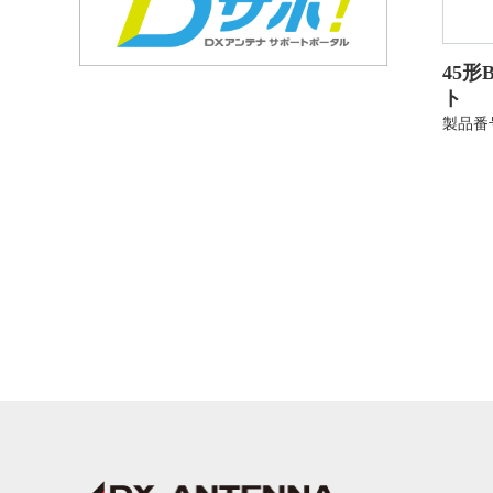
45形
ト
製品番号