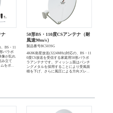
テナ
50形BS・110度CSアンテナ（耐
風速90m/s）
製品番号BC503SG
の、BS・11
0形パラボ
4K8K衛星放送(3224MHz)対応の、BS・11
映像が乱れ
0度CS放送を受信する家庭用50形パラボ
組み立て
ラアンテナです。ディッシュ面はパンチ
をボ...
ングメタルを採用することにより受風面
積を下げ、さらに風圧による方向ズレ...