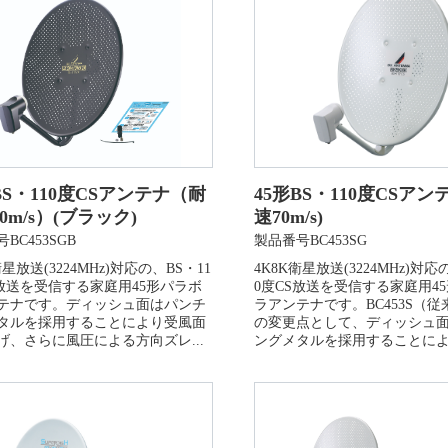
BS・110度CSアンテナ（耐
45形BS・110度CSアン
0m/s）(ブラック)
速70m/s)
BC453SGB
製品番号BC453SG
衛星放送(3224MHz)対応の、BS・11
4K8K衛星放送(3224MHz)対応
S放送を受信する家庭用45形パラボ
0度CS放送を受信する家庭用4
テナです。ディッシュ面はパンチ
ラアンテナです。BC453S（
タルを採用することにより受風面
の変更点として、ディッシュ
げ、さらに風圧による方向ズレ...
ングメタルを採用することにより