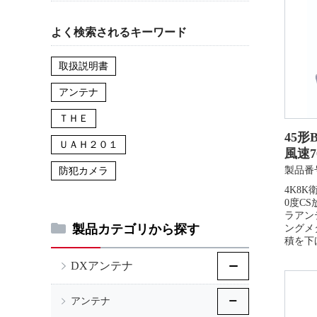
よく検索されるキーワード
取扱説明書
アンテナ
ＴＨＥ
45形
ＵＡＨ２０１
風速7
製品番号
防犯カメラ
4K8K
0度C
ラアン
製品カテゴリから探す
ングメ
積を下
DXアンテナ
アンテナ