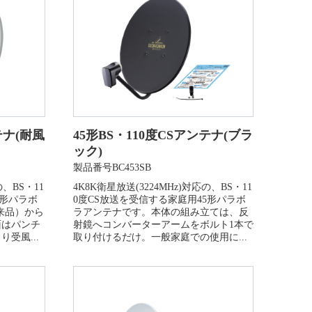
テナ(耐風
45形BS・110度CSアンテナ(ブラ
ック)
製品番号BC453SB
の、BS・11
4K8K衛星放送(3224MHz)対応の、BS・11
5形パラボ
0度CS放送を受信する家庭用45形パラボ
従来品）から
ラアンテナです。本体の組み立ては、反
面はパンチ
射鏡へコンバーターアームをボルト1本で
受風...
取り付けるだけ。一般家庭での使用に...