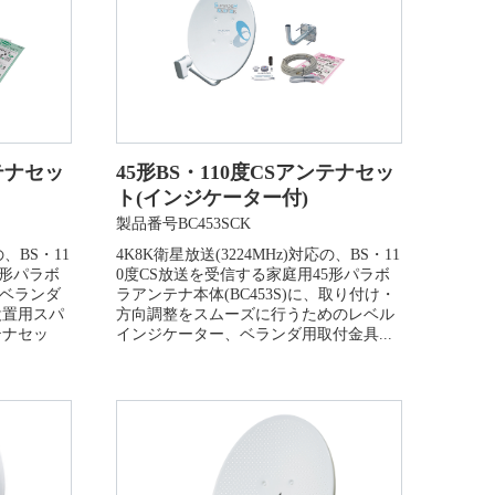
ンテナセッ
45形BS・110度CSアンテナセッ
ト(インジケーター付)
製品番号BC453SCK
の、BS・11
4K8K衛星放送(3224MHz)対応の、BS・11
5形パラボ
0度CS放送を受信する家庭用45形パラボ
、ベランダ
ラアンテナ本体(BC453S)に、取り付け・
設置用スパ
方向調整をスムーズに行うためのレベル
テナセッ
インジケーター、ベランダ用取付金具...