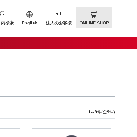
ト内検索
English
法人のお客様
ONLINE SHOP
1
～
9
件(全
9
件)