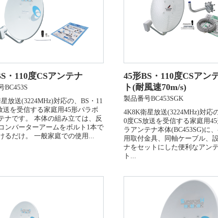
BS・110度CSアンテナ
45形BS・110度CSア
ト(耐風速70m/s)
BC453S
製品番号BC453SGK
衛星放送(3224MHz)対応の、BS・11
S放送を受信する家庭用45形パラボ
4K8K衛星放送(3224MHz)対応
テナです。 本体の組み立ては、反
0度CS放送を受信する家庭用4
コンバーターアームをボルト1本で
ラアンテナ本体(BC453SG)に
けるだけ。 一般家庭での使用...
用取付金具、同軸ケーブル、
ナをセットにした便利なアン
ト...