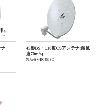
テナ
45形BS・110度CSアンテナ(耐風
速70m/s)
製品番号BC453SG