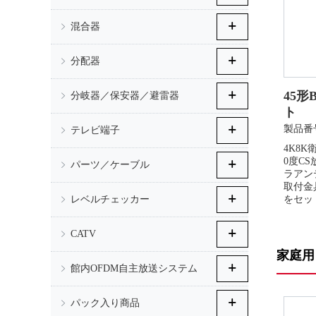
混合器
分配器
45形
分岐器／保安器／避雷器
ト
製品番号
テレビ端子
4K8K
0度C
パーツ／ケーブル
ラアンテ
取付金
レベルチェッカー
をセッ
CATV
家庭用
館内OFDM自主放送システム
パック入り商品