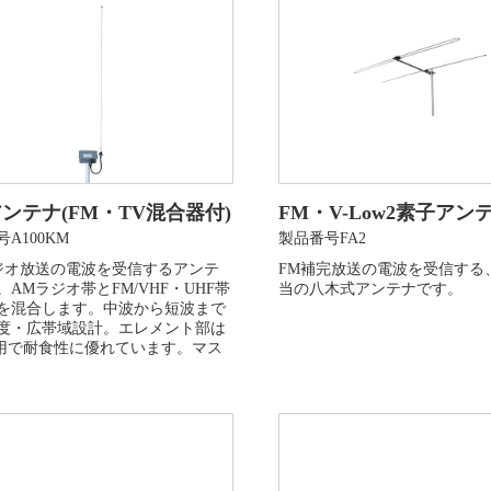
ンテナ(FM・TV混合器付)
FM・V-Low2素子アン
A100KM
製品番号FA2
ジオ放送の電波を受信するアンテ
FM補完放送の電波を受信する
。AMラジオ帯とFM/VHF・UHF帯
当の八木式アンテナです。
を混合します。中波から短波まで
度・広帯域設計。エレメント部は
採用で耐食性に優れています。マス