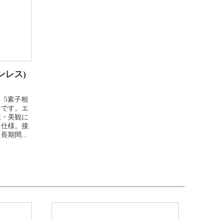
ンレス)
、5素子相
ナです。エ
性・美観に
ス仕様。接
期間...