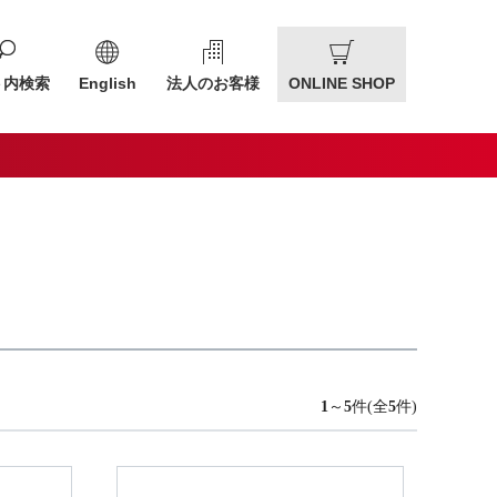
ト内検索
English
法人のお客様
ONLINE SHOP
1
～
5
件(全
5
件)