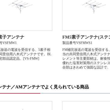
5素子アンテナ
FM5素子アンテナ(ステ
VSFMW1
製品番号VSFMWS1
完放送の電波を受信する、5素子相
FM補完放送の電波を受信する
同受信用八木式アンテナです。BL
当の共同受信用八木式アンテ
部品認定品。[VS-FMW]
レメント等主要部材は、耐食
優れた塩害対策用のステンレ
合部はきわめて強固な設計で、長
ンテナ／AMアンテナでよく見られている商品