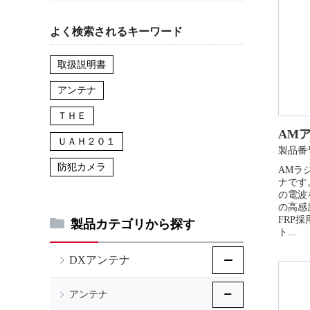
よく検索されるキーワード
取扱説明書
アンテナ
ＴＨＥ
AMア
ＵＡＨ２０１
製品番号
防犯カメラ
AMラ
ナです
の電波
の高感
FRP
製品カテゴリから探す
ト...
DXアンテナ
アンテナ