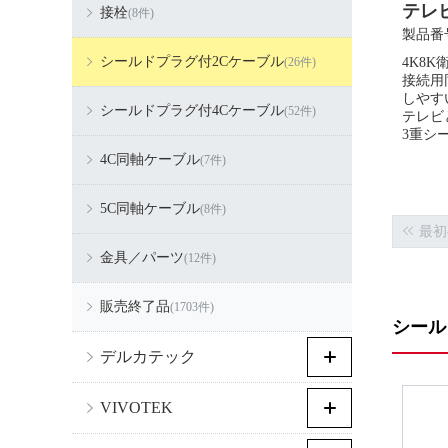
テレビ
接栓
(8件)
製品番号
シールドプラグ付2Cケーブル
(26件)
4K8K
接続用
しやす
シールドプラグ付4Cケーブル
(52件)
テレビ
3重シ
4C同軸ケーブル
(7件)
5C同軸ケーブル
(8件)
最初
金具／パーツ
(12件)
販売終了品
(1703件)
シール
デルカテック
VIVOTEK