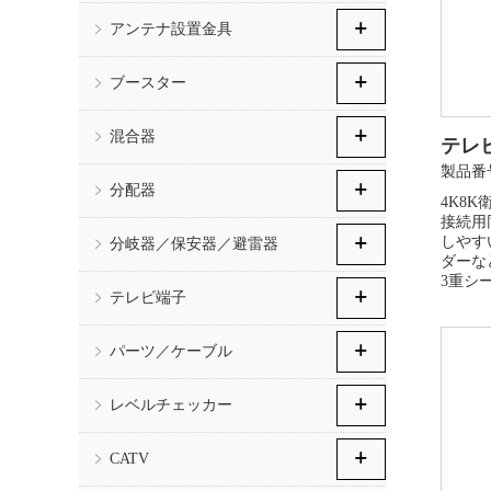
アンテナ設置金具
ブースター
混合器
テレビ
製品番号
分配器
4K8K
接続用
しやす
分岐器／保安器／避雷器
ダーな
3重シ
テレビ端子
パーツ／ケーブル
レベルチェッカー
CATV