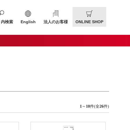
ト内検索
English
法人のお客様
ONLINE SHOP
1
～
10
件(全
26
件)