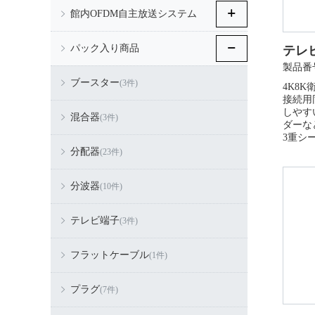
館内OFDM自主放送システム
パック入り商品
テレビ
製品番号
ブースター
(3件)
4K8K
接続用
しやす
混合器
(3件)
ダーな
3重シ
分配器
(23件)
分波器
(10件)
テレビ端子
(3件)
フラットケーブル
(1件)
プラグ
(7件)