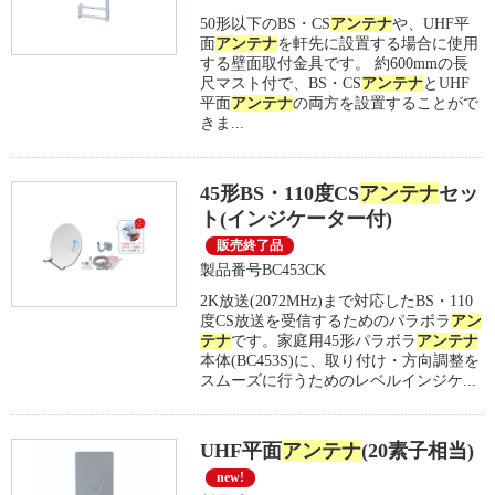
50形以下のBS・CS
アンテナ
や、UHF平
面
アンテナ
を軒先に設置する場合に使用
する壁面取付金具です。 約600mmの長
尺マスト付で、BS・CS
アンテナ
とUHF
平面
アンテナ
の両方を設置することがで
きま...
45形BS・110度CS
アンテナ
セッ
ト(インジケーター付)
販売終了品
製品番号BC453CK
2K放送(2072MHz)まで対応したBS・110
度CS放送を受信するためのパラボラ
アン
テナ
です。家庭用45形パラボラ
アンテナ
本体(BC453S)に、取り付け・方向調整を
スムーズに行うためのレベルインジケ...
UHF平面
アンテナ
(20素子相当)
new!