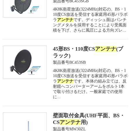
製品番号BC453SGB
4K8K衛星放送(3224MHz)対応の、BS・1
10度CS放送を受信する家庭用45形パラボ
ラ
アンテナ
です。ディッシュ面はパンチ
ングメタルを採用することにより受風面
積を下げ、さらに風圧による方向ズレ...
45形BS・110度CS
アンテナ
(ブ
ラック)
製品番号BC453SB
4K8K衛星放送(3224MHz)対応の、BS・1
10度CS放送を受信する家庭用45形パラボ
ラ
アンテナ
です。本体の組み立ては、反
射鏡へコンバーターアームをボルト1本
で取り付けるだけ。一般家庭での使用
に...
壁面取付金具(UHF平面、BS・
CS
アンテナ
用)
製品番号MW30ZL