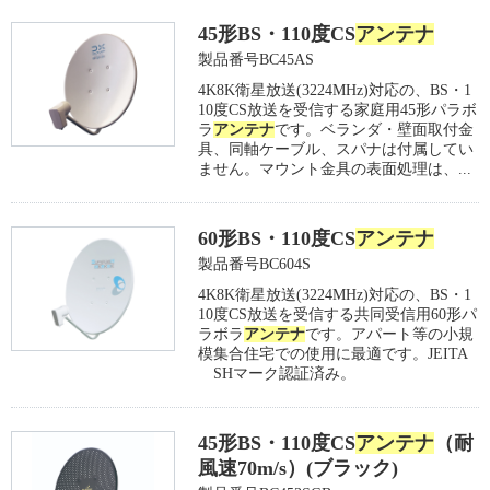
45形BS・110度CS
アンテナ
製品番号BC45AS
4K8K衛星放送(3224MHz)対応の、BS・1
10度CS放送を受信する家庭用45形パラボ
ラ
アンテナ
です。ベランダ・壁面取付金
具、同軸ケーブル、スパナは付属してい
ません。マウント金具の表面処理は、...
60形BS・110度CS
アンテナ
製品番号BC604S
4K8K衛星放送(3224MHz)対応の、BS・1
10度CS放送を受信する共同受信用60形パ
ラボラ
アンテナ
です。アパート等の小規
模集合住宅での使用に最適です。JEITA
SHマーク認証済み。
45形BS・110度CS
アンテナ
（耐
風速70m/s）(ブラック)