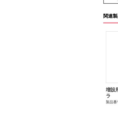
関連製
増設
ラ
製品番号