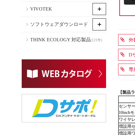
VIVOTEK
ソフトウェアダウンロード
THINK ECOLOGY 対応製品
外
(121件)
D
専
【製品ラ
センサ
10inc
ワイヤレ
増設用
増設用ワ