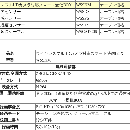
スフルHDカメラ対応スマート受信BOX
WSSNM
オープン価格
ドアセンサー
WSSDS
オープン価格
人感センサー
WSSPS
オープン価格
温湿度センサー
WSSTS
オープン価格
ナ延長ケーブル
WSCAEC06
オープン価格
品名
ワイヤレスフルHDカメラ対応スマート受信BOX
型番
WSSNM
無線通信部
信方式/変調方式
2.4GHz GFSK/FHSS
データレート
6Mbps
映像方式
H.264
通し通信距離
最大300m（遮蔽物や妨害電波のない環境での通信
スマート受信BOX
録画解像度
Full HD（1920×1080）/HD（1280×720）
録画モード
モーション検知/スケジュール/マニュアル
録画上書き
設定可能
録画時間
5分/10分/15分