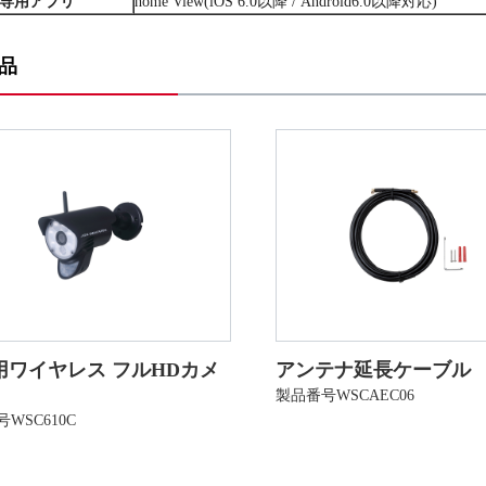
専用アプリ
home View(iOS 6.0以降 / Android6.0以降対応)
品
用ワイヤレス フルHDカメ
アンテナ延長ケーブル
製品番号WSCAEC06
WSC610C