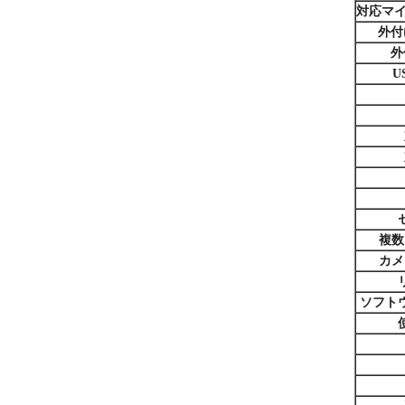
対応マイ
外付
外
U
複数
カメ
ソフト