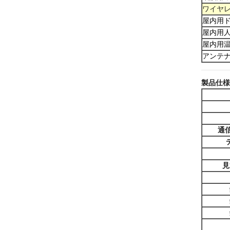
ワイヤレ
屋内用
屋内用
屋内用
アンテ
製品仕様
通
見