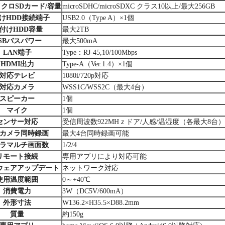
クロSDカード/容量
microSDHC/microSDXC クラス10以上/最大256GB
けHDD接続端子
USB2.0（Type A）×1個
付けHDD容量
最大2TB
SBバスパワー
最大500mA
LAN端子
Type：RJ-45,10/100Mbps
HDMI出力
Type-A（Ver.1.4）×1個
対応テレビ
1080i/720p対応
対応カメラ
WSS1C/WSS2C（最大4台）
スピーカー
1個
マイク
1個
センサー対応
受信周波数922MHｚドア/人感/温湿度（各最大8台）
カメラ同時録画
最大4台同時録画可能
ラマルチ画面数
1/2/4
リモート接続
専用アプリにより対応可能
ウェアアップデート
ネットワーク対応
使用温度範囲
0～+40℃
消費電力
3W（DC5V/600mA）
外形寸法
W136.2×H35.5×D88.2mm
質量
約150g