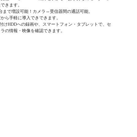
映できます。
4台まで増設可能！カメラ⇔受信器間の通話可能。
だから手軽に導入できできます。
Dや外付けHDDへの録画や、スマートフォン・タブレットで、セ
メラの情報・映像を確認できます。
】